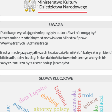
UWAGA
Publikacje wyrażają jedynie poglądy autora/ów i nie mogą być
utożsamiane z oficjalnym stanowiskiem Ministra Spraw
Wewnętrznych i Administracji
Bastyrmach-jazyszy jałhyzach tiuziuvcziu/larniń/niuń bahyszłaryn kierti
bil'diriadir, dahy Icztiagi iszlar da kiońdiariuw ministernyn ahałych bir
sahysz-turuszu była uszar bołup jaramejdyr
SŁOWA KLUCZOWE
dina Łopatto
kajtarma
dżuft kale
dubbing
troki
galwie
aktorzy polscy