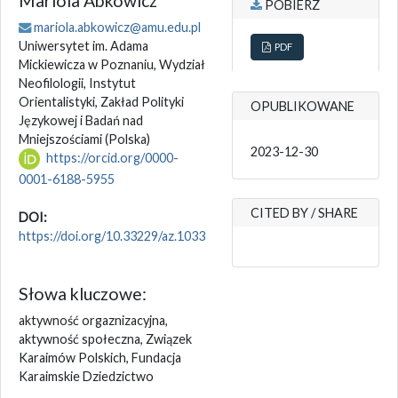
Mariola Abkowicz
POBIERZ
mariola.abkowicz@amu.edu.pl
Uniwersytet im. Adama
PDF
Mickiewicza w Poznaniu, Wydział
Neofilologii, Instytut
Orientalistyki, Zakład Polityki
OPUBLIKOWANE
Językowej i Badań nad
Mniejszościami
(Polska)
2023-12-30
https://orcid.org/0000-
0001-6188-5955
CITED BY / SHARE
DOI:
https://doi.org/10.33229/az.1033
Słowa kluczowe:
aktywność orgaznizacyjna,
aktywność społeczna, Związek
Karaimów Polskich, Fundacja
Karaimskie Dziedzictwo