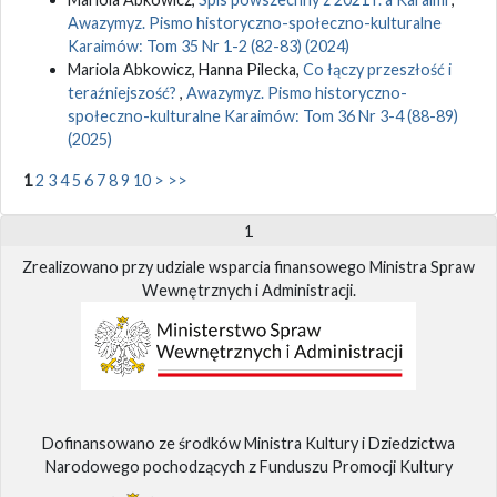
Awazymyz. Pismo historyczno-społeczno-kulturalne
Karaimów: Tom 35 Nr 1-2 (82-83) (2024)
Mariola Abkowicz, Hanna Pilecka,
Co łączy przeszłość i
teraźniejszość?
,
Awazymyz. Pismo historyczno-
społeczno-kulturalne Karaimów: Tom 36 Nr 3-4 (88-89)
(2025)
1
2
3
4
5
6
7
8
9
10
>
>>
1
Zrealizowano przy udziale wsparcia finansowego Ministra Spraw
Wewnętrznych i Administracji.
Dofinansowano ze środków Ministra Kultury i Dziedzictwa
Narodowego pochodzących z Funduszu Promocji Kultury