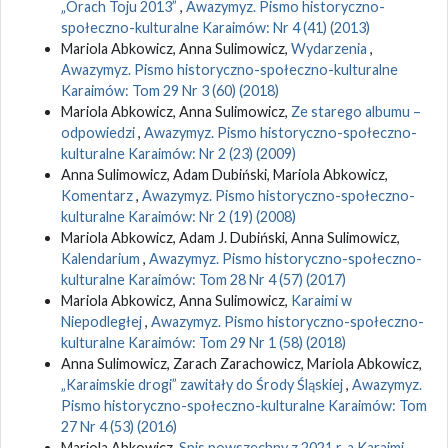
„Orach Toju 2013”
,
Awazymyz. Pismo historyczno-
społeczno-kulturalne Karaimów: Nr 4 (41) (2013)
Mariola Abkowicz, Anna Sulimowicz,
Wydarzenia
,
Awazymyz. Pismo historyczno-społeczno-kulturalne
Karaimów: Tom 29 Nr 3 (60) (2018)
Mariola Abkowicz, Anna Sulimowicz,
Ze starego albumu –
odpowiedzi
,
Awazymyz. Pismo historyczno-społeczno-
kulturalne Karaimów: Nr 2 (23) (2009)
Anna Sulimowicz, Adam Dubiński, Mariola Abkowicz,
Komentarz
,
Awazymyz. Pismo historyczno-społeczno-
kulturalne Karaimów: Nr 2 (19) (2008)
Mariola Abkowicz, Adam J. Dubiński, Anna Sulimowicz,
Kalendarium
,
Awazymyz. Pismo historyczno-społeczno-
kulturalne Karaimów: Tom 28 Nr 4 (57) (2017)
Mariola Abkowicz, Anna Sulimowicz,
Karaimi w
Niepodległej
,
Awazymyz. Pismo historyczno-społeczno-
kulturalne Karaimów: Tom 29 Nr 1 (58) (2018)
Anna Sulimowicz, Zarach Zarachowicz, Mariola Abkowicz,
„Karaimskie drogi” zawitały do Środy Śląskiej
,
Awazymyz.
Pismo historyczno-społeczno-kulturalne Karaimów: Tom
27 Nr 4 (53) (2016)
Mariola Abkowicz,
Spis powszechny z 2021 r. a Karaimi
,