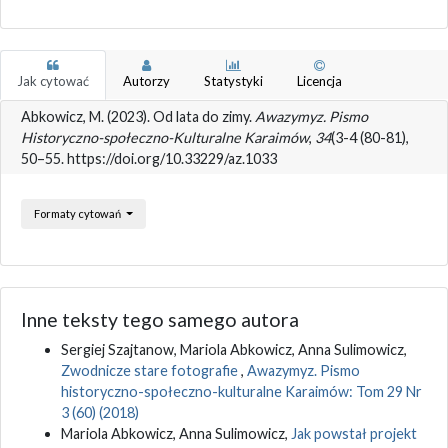
Jak cytować
Autorzy
Statystyki
Licencja
Abkowicz, M. (2023). Od lata do zimy.
Awazymyz. Pismo
Historyczno-społeczno-Kulturalne Karaimów
,
34
(3-4 (80-81),
50–55. https://doi.org/10.33229/az.1033
Formaty cytowań
Inne teksty tego samego autora
Sergiej Szajtanow, Mariola Abkowicz, Anna Sulimowicz,
Zwodnicze stare fotografie
,
Awazymyz. Pismo
historyczno-społeczno-kulturalne Karaimów: Tom 29 Nr
3 (60) (2018)
Mariola Abkowicz, Anna Sulimowicz,
Jak powstał projekt